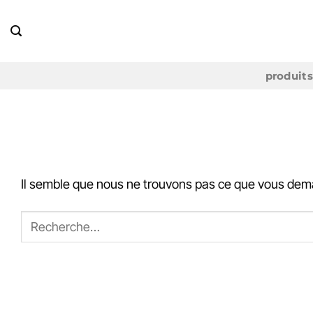
Passer
au
contenu
produits
AR
Pas de résultat
Il semble que nous ne trouvons pas ce que vous dem