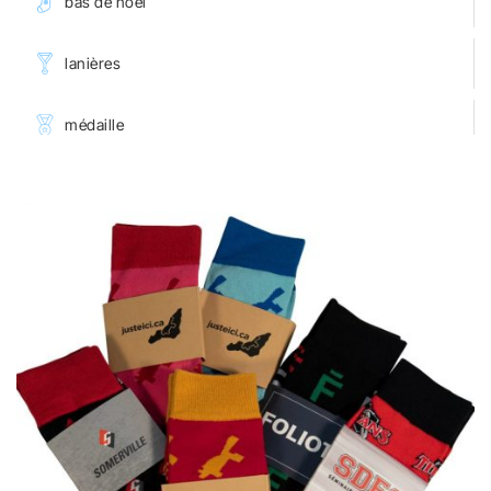
bas de noël
lanières
médaille
serviettes
♡
portables
porte-clés
accessoires pour souliers
macarons