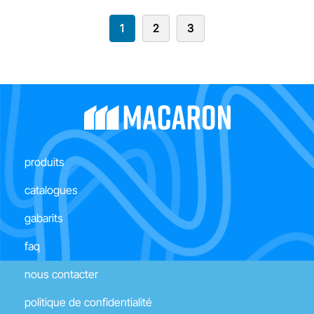
1
2
3
produits
catalogues
gabarits
faq
nous contacter
politique de confidentialité