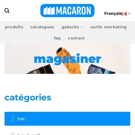
Passer
au
Français
contenu
produits
catalogues
gabarits
outils marketing
faq
contact
magasiner
catégories
bas