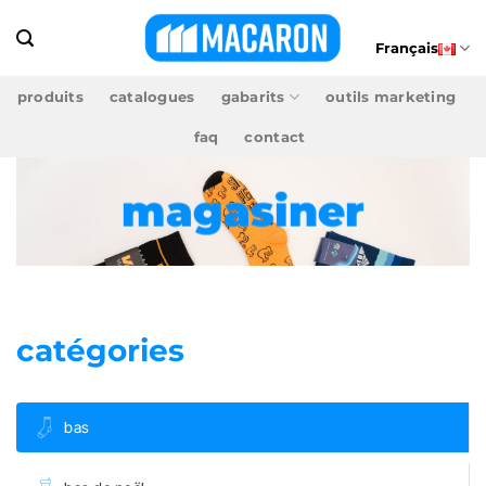
Passer
au
Français
contenu
produits
catalogues
gabarits
outils marketing
faq
contact
magasiner
catégories
bas