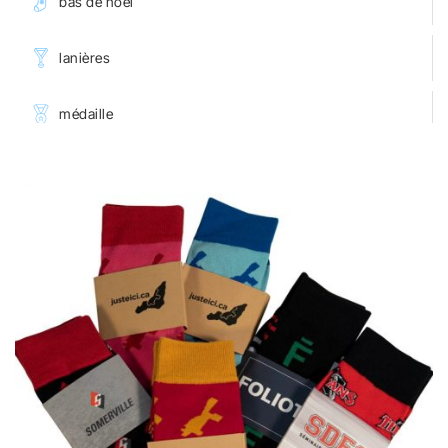
bas de noël
lanières
médaille
serviettes
♡
portables
porte-clés
accessoires pour souliers
macarons