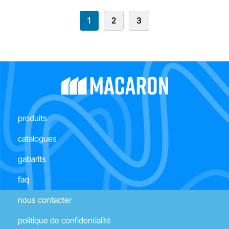
1
2
3
produits
catalogues
gabarits
faq
nous contacter
politique de confidentialité