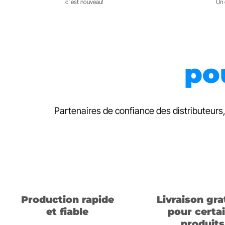
c`est nouveau!
Un 
po
Partenaires de confiance des distributeurs,
Production rapide
Livraison gra
et fiable
pour certa
produits