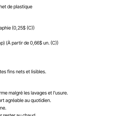
het de plastique
aphie (0,25$ (C))
) (À partir de 0,66$ un. (C))
es fins nets et lisibles.
orme malgré les lavages et l’usure.
ort agréable au quotidien.
êne.
r rester au chaud.