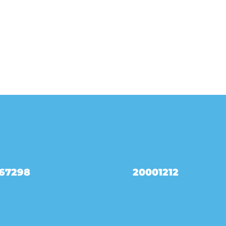
67298
20001212