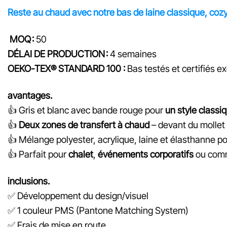
Reste au chaud avec notre bas de laine classique, cozy
MOQ :
50
DÉLAI DE PRODUCTION :
4 semaines
OEKO-TEX® STANDARD 100 :
Bas testés et certifiés 
avantages.
👍
Gris et blanc avec bande rouge pour
un style classi
👍
Deux zones de transfert à chaud
– devant du mollet
👍
Mélange polyester, acrylique, laine et élasthanne p
👍
Parfait pour
chalet
,
événements corporatifs
ou co
inclusions.
✅
Développement du design/visuel
✅ 1 couleur PMS (Pantone Matching System)
✅
Frais de mise en route