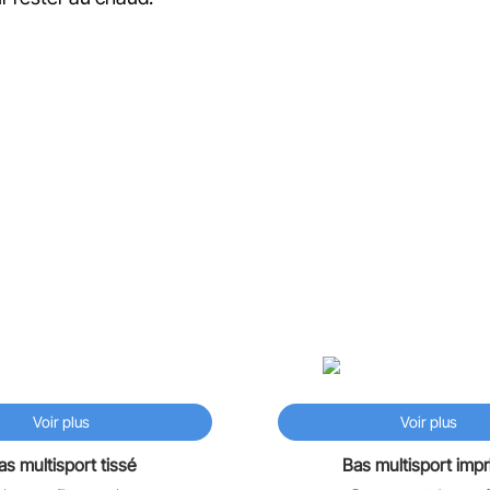
Produits reliés
♡
Voir plus
Voir plus
as multisport tissé
Bas multisport imp