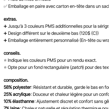
✅
Emballage en paire avec carton en-tête dans un sac
extras.
➕
Jusqu’à 3 couleurs PMS additionnelles pour la sérigr
➕
Design différent sur le deuxième bas (120$ (C))
➕
Emballage entièrement personnalisé (En-tête ou wrap
conseils.
⭐
Indique les couleurs PMS pour un rendu exact.
⭐
Opte pour un fond rectangulaire (
patch
) pour des text
composition.
58% polyester
: Résistant et durable, garde le bas en f
25% acrylique
: Douceur et chaleur légère pour un conf
10% élasthanne
: Ajustement discret et confort sans g
7% laine
: Chaleur naturelle et régulation thermique pou