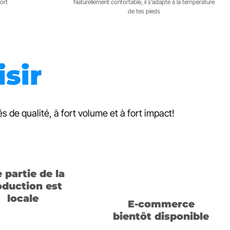
ort
Naturellement confortable, il s’adapte à la température
de tes pieds
sir
 de qualité, à fort volume et à fort impact!
 partie de la
oduction est
locale
E-commerce
bientôt disponible