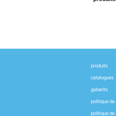
This is a simple headline
produits
catalogues
gabarits
politique de
politique d