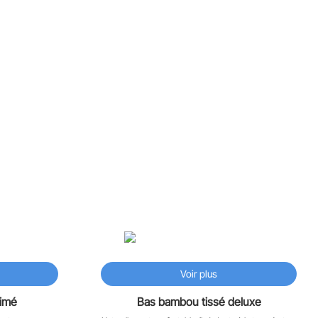
♡
♡
Voir plus
rimé
Bas bambou tissé deluxe