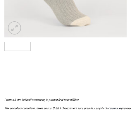
Photos à titre indicatif seulement, le produit final peut différer.
Prix en dollars canadiens, taxes en sus. Sujet à changement sans préavis. Les prix du
catalogue
prévalen