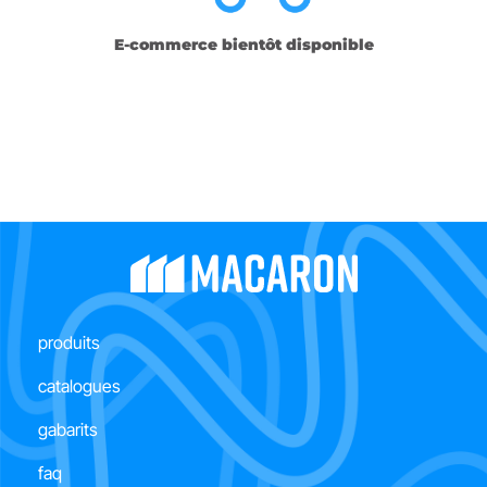
E-commerce bientôt disponible
This is a simple headline
produits
catalogues
gabarits
faq