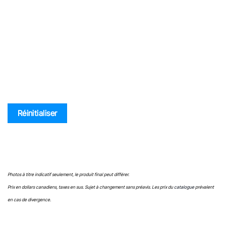
SKU
Liste des prix
Réinitialiser
Photos à titre indicatif seulement, le produit final peut différer.
Prix en dollars canadiens, taxes en sus. Sujet à changement sans préavis. Les prix du
catalogue
prévalent
en cas de divergence.