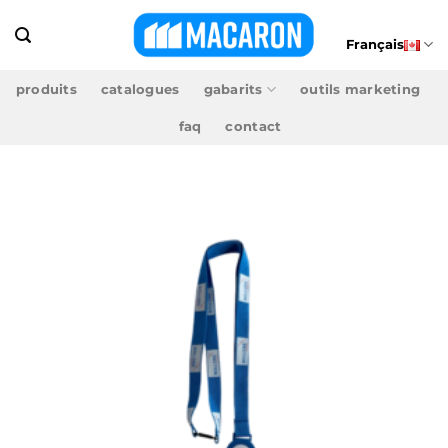
Passer
au
Français
contenu
produits
catalogues
gabarits
outils marketing
faq
contact