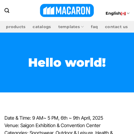
Skip
to
English
content
products
catalogs
templates
faq
contact us
Hello world!
What To Wear To A Trade Show
Date & Time: 9 AM~ 5 PM, 6th ~ 9th April, 2025
Venue: Saigon Exhibition & Convention Center
Categories: Sportswear, Outdoor & Leisure, Health &